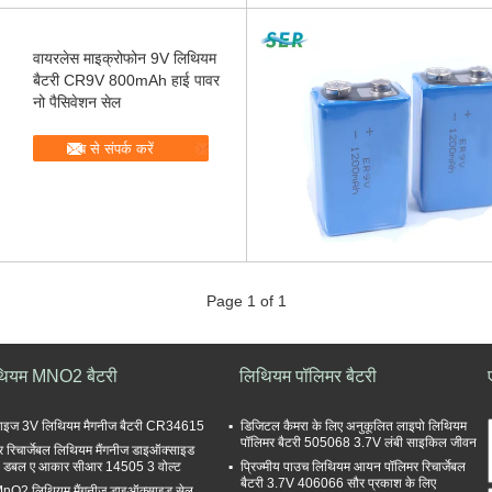
वायरलेस माइक्रोफोन 9V लिथियम
बैटरी CR9V 800mAh हाई पावर
नो पैसिवेशन सेल
अब से संपर्क करें
Page 1 of 1
थियम MNO2 बैटरी
लिथियम पॉलिमर बैटरी
साइज 3V लिथियम मैगनीज बैटरी CR34615
डिजिटल कैमरा के लिए अनुकूलित लाइपो लिथियम
पॉलिमर बैटरी 505068 3.7V लंबी साइकिल जीवन
ैर रिचार्जेबल लिथियम मैंगनीज डाइऑक्साइड
री डबल ए आकार सीआर 14505 3 वोल्ट
प्रिज्मीय पाउच लिथियम आयन पॉलिमर रिचार्जेबल
बैटरी 3.7V 406066 सौर प्रकाश के लिए
MnO2 लिथियम मैंगनीज डाइऑक्साइड सेल