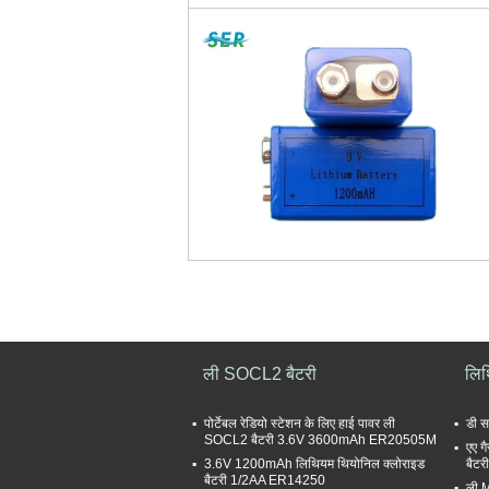
ली SOCL2 बैटरी
लि
पोर्टेबल रेडियो स्टेशन के लिए हाई पावर ली
डी 
SOCL2 बैटरी 3.6V 3600mAh ER20505M
एए ग
3.6V 1200mAh लिथियम थियोनिल क्लोराइड
बैट
बैटरी 1/2AA ER14250
ली 