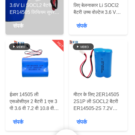
गुणवत्ता
3.6V Li SOCL2 बैटरी
लिए बेलनाकार Li SOCl2
ER14505 लिथियम सुपर
बैटरी उच्च वोल्टेज 3.6 V
नियंत्रण
कैपेसिटर HPC1520 JST
ER17450m
संपर्क
संपर्क
कनेक्टर
हमसे
संपर्क
HOT
करें
समाचार
एक
ईआर 14505 ली
मीटर के लिए 2ER14505
बोली
एसओसीएल 2 बैटरी 1 एस 3
2S1P ली SOCL2 बैटरी
पी 3.6 वी 7.2 वी 10.8 वी
ER14505-2S 7.2V
का
ईआर 2/3 ए आकार 2/3 ए
2400mah वायर कनेक्टर
अनुरोध
संपर्क
संपर्क
लिथियम धातु बैटरी