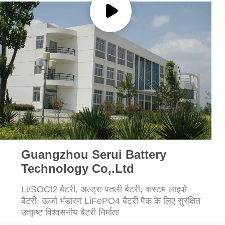
साइटमैप
PRIVACY
POLICY
Guangzhou Serui Battery
Technology Co,.Ltd
Li/SOCl2 बैटरी, अल्ट्रा पतली बैटरी, कस्टम लाइपो
बैटरी, ऊर्जा भंडारण LiFePO4 बैटरी पैक के लिए सुरक्षित
उत्कृष्ट विश्वसनीय बैटरी निर्माता