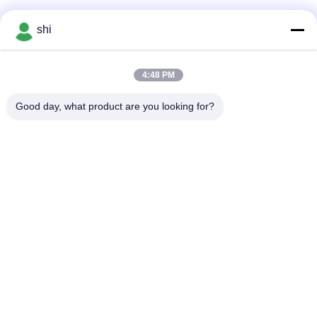
shi
हमसे संपर्क करें!
4:48 PM
लोकप्रिय श्रेणियां
सभी
Good day, what product are you looking for?
ली SOCL2 बैटरी
लिथियम MNO2 बैटरी
लिथियम पॉलिमर बैटरी
9वी लिथियम बैटरी
लिथियम आयन बैटरी
LifePO4 लिथियम बैटरी
इलेक्ट्रिक बाइक बैटरी पैक
आरसी कार बैटरी