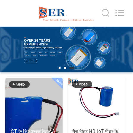
Guangzhou
Serui
Battery
Technology
Co,.Ltd.
All
Rights
Reserved.
होम
उत्पाद
हमारे
बारे
NEW
में
फैक्टरी
यात्रा
IOT के लिए अनुकूलित AA
गैस मीटर NB-IoT मीटर के