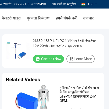
ी & समर्थन :
86-20-13570319490
एक बोली का अनुरोध
Hindi
फैक्टरी यात्रा
गुणवत्ता नियंत्रण
हमसे संपर्क करें
समाचार
26650 4S6P LiFePO4 लिथियम बैटरी रिचार्जेबल
12V 20Ah सोलर स्ट्रीट लाइट एप्लाइड
Contact Now
Learn More
Related Videos
यूपीएस / नाव मोटर / ऑटोमोबाइल
के लिए अनुकूलित पोर्टेबल
LiFePO4 लिथियम बैटरी 24V
OEM;