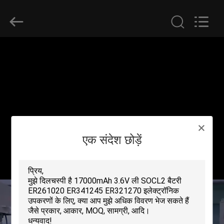
Guangzhou
Serui
Battery
Technology
Co,.Ltd.
All
Rights
Reserved.
होम
उत्पाद
हमारे
बारे
एक संदेश छोड़ें
में
फैक्टरी
यात्रा