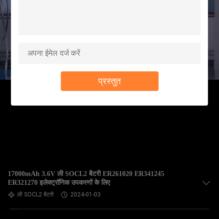
गुणवत्ता
नियंत्रण
हमसे
संपर्क
प्रस्तुत
करें
समाचार
एक
बोली
17000mAh 3.6V ली SOCL2 बैटरी ER261020 ER341245
का
ER321270 इलेक्ट्रॉनिक उपकरणों के लिए
ली SOCL2 बैटरी
2024-01-03
अनुरोध