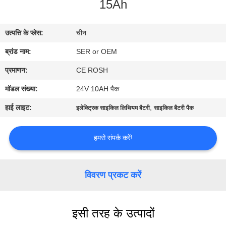
15Ah
गुणवत्ता
नियंत्रण
उत्पत्ति के प्लेस:
चीन
ब्रांड नाम:
SER or OEM
हमसे
संपर्क
प्रमाणन:
CE ROSH
करें
मॉडल संख्या:
24V 10AH पैक
हाई लाइट:
,
इलेक्ट्रिक साइकिल लिथियम बैटरी
साइकिल बैटरी पैक
समाचार
हमसे संपर्क करें!
एक
बोली
विवरण प्रकट करें
का
अनुरोध
इसी तरह के उत्पादों