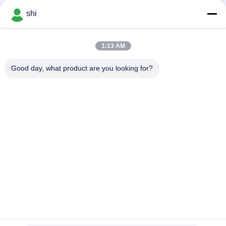
negotiable MOQ:500 पीसी
संपर्क
shi
1:13 AM
लोकप्रिय श्रेणियां
सभी
Good day, what product are you looking for?
ली SOCL2 बैटरी
लिथियम MNO2 बैटरी
लिथियम पॉलिमर बैटरी
9वी लिथियम बैटरी
लिथियम आयन बैटरी
LifePO4 लिथियम बैटरी
इलेक्ट्रिक बाइक बैटरी पैक
आरसी कार बैटरी
सदस्यता लें