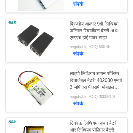
गुणवत्ता
संपर्क
नियंत्रण
प्रिज्मीय आकार 9वी लिथियम
पॉलिमर रिचार्जेबल बैटरी 600
हमसे
एमएएच हाई पावर टाइप
संपर्क
negotiable MOQ:500 पीसी
करें
संपर्क
समाचार
लाइपो लिथियम आयन पॉलिमर
रिचार्जेबल बैटरी 402030 एमपी
3 जीपीएस पीएसपी मोबाइल
एक
इलेक्ट्रॉनिक्स डिवाइस
negotiable MOQ:3000PCS
बोली
संपर्क
का
अनुरोध
टिकाऊ लिथियम आयन बैटरी
और लिथियम पॉलिमर बैटरी