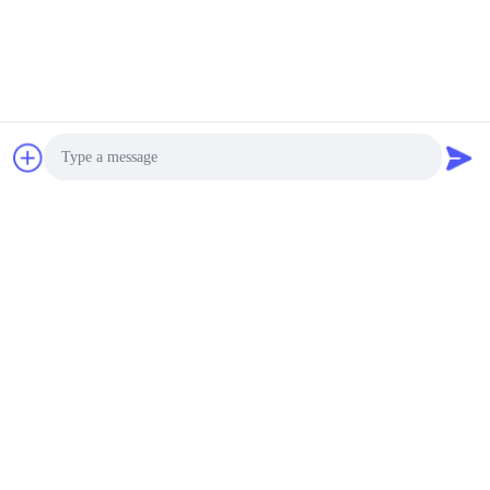
negotiable MOQ:3000PCS
संपर्क
हेडसेट के लिए 45 एमएएच 3.7
वी रिचार्जेबल लिथियम आयन
लिपो बैटरी
negotiable MOQ:3000PCS
संपर्क
Photo
ब्लूटूथ हेडसेट के लिए 3.7V
Video Call
रिचार्जेबल लिथियम पॉलीमर
बैटरी 401230
Audio Call
negotiable MOQ:3000PCS
संपर्क