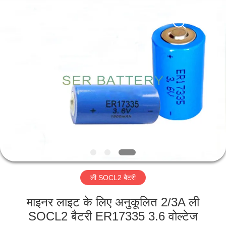
Guangzhou
Serui
Battery
Technology
Co,.Ltd.
All
Rights
Reserved.
होम
उत्पाद
हमारे
बारे
में
ली SOCL2 बैटरी
फैक्टरी
यात्रा
माइनर लाइट के लिए अनुकूलित 2/3A ली
SOCL2 बैटरी ER17335 3.6 वोल्टेज