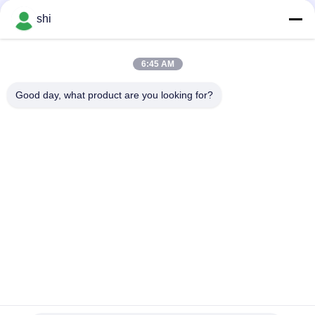
negotiable MOQ:500 पीसी
कनेक्टर के साथ
संपर्क
shi
6:45 AM
लोकप्रिय श्रेणियां
सभी
Good day, what product are you looking for?
ली SOCL2 बैटरी
लिथियम MNO2 बैटरी
लिथियम पॉलिमर बैटरी
9वी लिथियम बैटरी
लिथियम आयन बैटरी
LifePO4 लिथियम बैटरी
इलेक्ट्रिक बाइक बैटरी पैक
आरसी कार बैटरी
सदस्यता लें