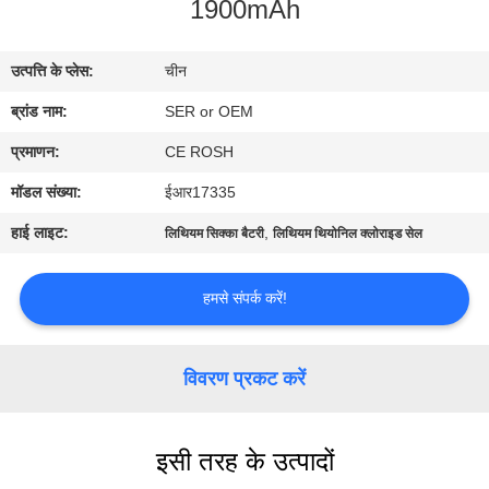
1900mAh
गुणवत्ता
नियंत्रण
उत्पत्ति के प्लेस:
चीन
ब्रांड नाम:
SER or OEM
हमसे
संपर्क
प्रमाणन:
CE ROSH
करें
मॉडल संख्या:
ईआर17335
हाई लाइट:
,
लिथियम सिक्का बैटरी
लिथियम थियोनिल क्लोराइड सेल
समाचार
हमसे संपर्क करें!
एक
बोली
विवरण प्रकट करें
का
अनुरोध
इसी तरह के उत्पादों