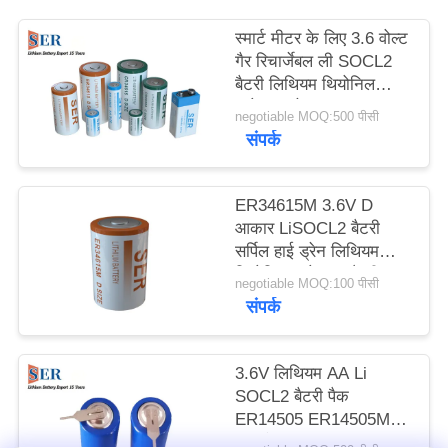
साइटमैप
स्मार्ट मीटर के लिए 3.6 वोल्ट
गैर रिचार्जेबल ली SOCL2
PRIVACY
बैटरी लिथियम थियोनिल
क्लोराइड सेल
POLICY
negotiable MOQ:500 पीसी
संपर्क
ER34615M 3.6V D
आकार LiSOCL2 बैटरी
सर्पिल हाई ड्रेन लिथियम
थियोनिल क्लोराइड बैटरी
negotiable MOQ:100 पीसी
संपर्क
3.6V लिथियम AA Li
SOCL2 बैटरी पैक
ER14505 ER14505M
पिन टैब JST Molex प्लग