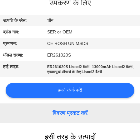
उपकरण के लिए
गुणवत्ता
नियंत्रण
उत्पत्ति के प्लेस:
चीन
ब्रांड नाम:
SER or OEM
हमसे
संपर्क
प्रमाणन:
CE ROSH UN MSDS
करें
मॉडल संख्या:
ER261020S
हाई लाइट:
,
,
ER261020S Lisocl2 बैटरी
13000mAh Lisocl2 बैटरी
एमडब्ल्यूडी औजारों के लिए Lisocl2 बैटरी
समाचार
हमसे संपर्क करें!
एक
बोली
विवरण प्रकट करें
का
अनुरोध
इसी तरह के उत्पादों