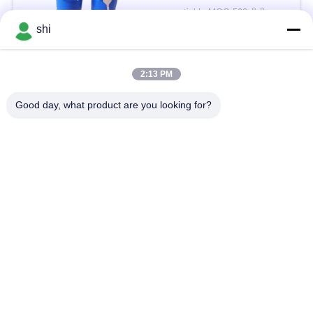
पिन टैब JST Molex प्लग
negotiable MOQ:500 पीसी
कनेक्टर के साथ
संपर्क
shi
2:13 PM
लोकप्रिय श्रेणियां
सभी
Good day, what product are you looking for?
ली SOCL2 बैटरी
लिथियम MNO2 बैटरी
लिथियम पॉलिमर बैटरी
9वी लिथियम बैटरी
लिथियम आयन बैटरी
LifePO4 लिथियम बैटरी
इलेक्ट्रिक बाइक बैटरी पैक
आरसी कार बैटरी