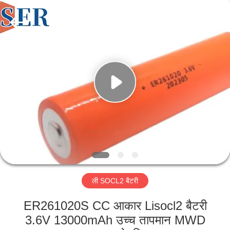
Guangzhou
Serui
Battery
Technology
Co,.Ltd.
All
Rights
Reserved.
होम
उत्पाद
हमारे
बारे
में
ली SOCL2 बैटरी
फैक्टरी
यात्रा
ER261020S CC आकार Lisocl2 बैटरी
3.6V 13000mAh उच्च तापमान MWD