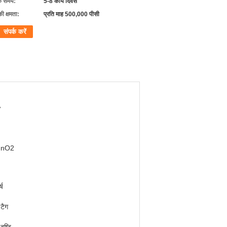
के समय:
5-8 कार्य दिवस
की क्षमता:
प्रति माह 500,000 पीसी
संपर्क करें
V
MnO2
्ष
 टैग