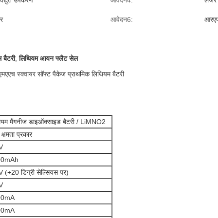
विद्युत उपकरण
आवेदन4:
लेजर द
र
आवेदन6:
आरए
 बैटरी
,
लिथियम आयन फ्लैट सेल
च स्क्वायर सॉफ्ट पैकेज प्राथमिक लिथियम बैटरी
ियम मैंगनीज डाइऑक्साइड बैटरी / LiMNO2
 क्षमता प्रकार
V
00mAh
 (+20 डिग्री सेल्सियस पर)
V
00mA
00mA