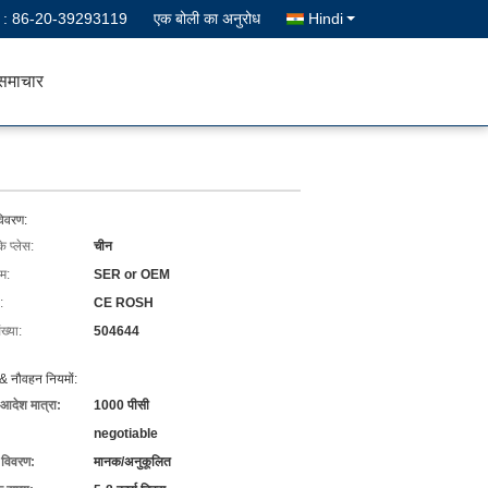
न :
86-20-39293119
एक बोली का अनुरोध
Hindi
समाचार
विवरण:
के प्लेस:
चीन
ाम:
SER or OEM
:
CE ROSH
ख्या:
504644
& नौवहन नियमों:
 आदेश मात्रा:
1000 पीसी
negotiable
ग विवरण:
मानक/अनुकूलित