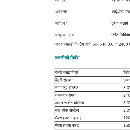
आवेदन3:
पहनने योग्य 
आवेदन5:
आईओटी सेंस
आवेदन7:
ट्रैक अलार्म
प्रमुखता देना:
फ्लैट लिथियम
आरएफआईडी के लिए सीपी 504644 3.0 वी 2400 एमएए
तकनीकी निर्देश:
बैटरी प्रौद्योगिकी
लिथ
बैटरी संरचना
उच्च
नाममात्र वोल्टेज
3.0
नाममात्र क्षमता
24
ओपन सर्किट वोल्टेज
3.0V
कट ऑफ वोल्टेज
2.0
मैक्स।सतत प्रवाह
12
मैक्स।पल्स करंट
15