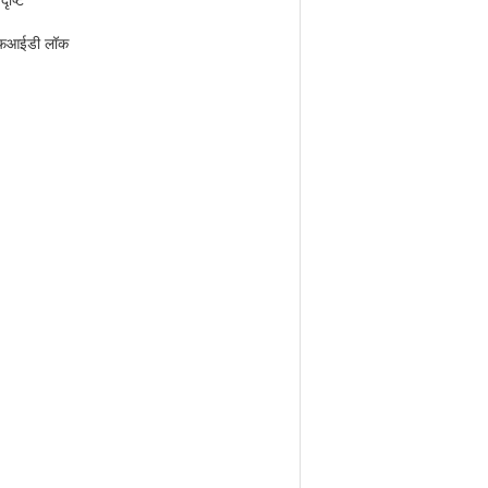
ृष्टि
फआईडी लॉक