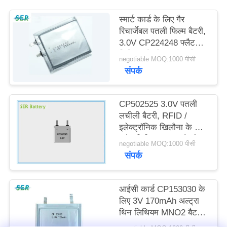
साइटमैप
स्मार्ट कार्ड के लिए गैर
रिचार्जेबल पतली फिल्म बैटरी,
PRIVACY
3.0V CP224248 फ्लैट
लिथियम बैटरी उच्च नाली
POLICY
negotiable MOQ:1000 पीसी
संपर्क
CP502525 3.0V पतली
लचीली बैटरी, RFID /
इलेक्ट्रॉनिक खिलौना के लिए
फ्लैट लिथियम आयन बैटरी
negotiable MOQ:1000 पीसी
पैक;
संपर्क
आईसी कार्ड CP153030 के
लिए 3V 170mAh अल्ट्रा
थिन लिथियम MNO2 बैटरी
स्क्वायर शेप