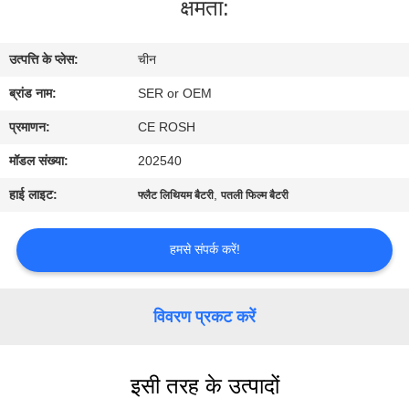
क्षमता:
गुणवत्ता
नियंत्रण
उत्पत्ति के प्लेस:
चीन
ब्रांड नाम:
SER or OEM
हमसे
संपर्क
प्रमाणन:
CE ROSH
करें
मॉडल संख्या:
202540
हाई लाइट:
,
फ्लैट लिथियम बैटरी
पतली फिल्म बैटरी
समाचार
हमसे संपर्क करें!
एक
बोली
विवरण प्रकट करें
का
अनुरोध
इसी तरह के उत्पादों