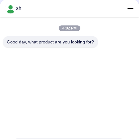
negotiable MOQ:1000 पीसी
संपर्क
shi
4:02 PM
लोकप्रिय श्रेणियां
सभी
Good day, what product are you looking for?
ली SOCL2 बैटरी
लिथियम MNO2 बैटरी
लिथियम पॉलिमर बैटरी
9वी लिथियम बैटरी
लिथियम आयन बैटरी
LifePO4 लिथियम बैटरी
इलेक्ट्रिक बाइक बैटरी पैक
आरसी कार बैटरी
सदस्यता लें