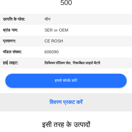
500
गुणवत्ता
नियंत्रण
उत्पत्ति के प्लेस:
चीन
ब्रांड नाम:
SER or OEM
हमसे
संपर्क
प्रमाणन:
CE ROSH
करें
मॉडल संख्या:
606090
हाई लाइट:
,
लिथियम पॉलिमर सेल
रिचार्जेबल लाइपो बैटरी
समाचार
हमसे संपर्क करें!
एक
बोली
विवरण प्रकट करें
का
अनुरोध
इसी तरह के उत्पादों