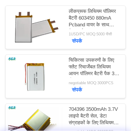
साइटमैप
लीकप्रूफ लिथियम पॉलिमर
बैटरी 603450 880mA
PRIVACY
Pcband वायर के साथ
डिस्चार्ज करंट
POLICY
1USD/PC MOQ:5000 पीसी
संपर्क
चिकित्सा उपकरणों के लिए
फ्लैट रिचार्जेबल लिथियम
आयन पॉलिमर बैटरी पैक 3.7
वी 4000 एमएएच
negotiable MOQ:3000PCS
संपर्क
704396 3500mAh 3.7V
लाइपो बैटरी सेल, डेटा
संग्राहकों के लिए लिथियम
पॉलिमर पावर पैक