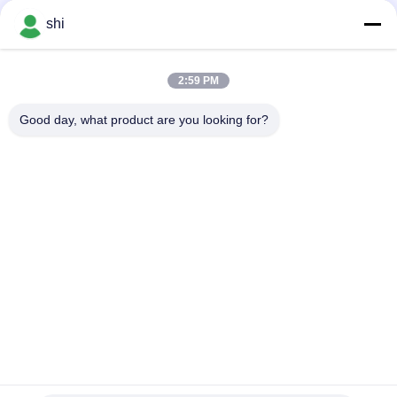
negotiable MOQ:3000PCS
संपर्क
shi
2:59 PM
लोकप्रिय श्रेणियां
सभी
Good day, what product are you looking for?
ली SOCL2 बैटरी
लिथियम MNO2 बैटरी
लिथियम पॉलिमर बैटरी
9वी लिथियम बैटरी
लिथियम आयन बैटरी
LifePO4 लिथियम बैटरी
इलेक्ट्रिक बाइक बैटरी पैक
आरसी कार बैटरी
सदस्यता लें