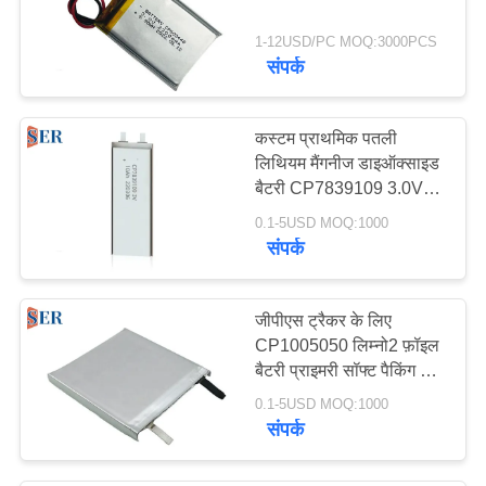
3
1-12USD/PC MOQ:3000PCS
संपर्क
उच्च वर्तमान बैटरी
कस्टम प्राथमिक पतली
लिथियम मैंगनीज डाइऑक्साइड
बैटरी CP7839109 3.0V
10Ah
0.1-5USD MOQ:1000
संपर्क
जीपीएस ट्रैकर के लिए
CP1005050 लिम्नो2 फ़ॉइल
बैटरी प्राइमरी सॉफ्ट पैकिंग 3v
6000mah
0.1-5USD MOQ:1000
संपर्क