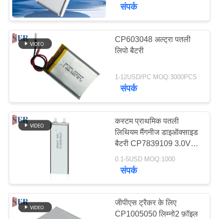
गुणवत्ता
संपर्क
नियंत्रण
CP603048 अल्ट्रा पतली
65
लिपो बैटरी
हमसे
लिथियम पॉलिमर बैटरी
संपर्क
1-12USD/PC MOQ:3000PCS
करें
संपर्क
समाचार
कस्टम प्राथमिक पतली
लिथियम मैंगनीज डाइऑक्साइड
बैटरी CP7839109 3.0V
6
एक
10Ah
0.1-5USD MOQ:1000
बोली
संपर्क
9वी लिथियम बैटरी
का
अनुरोध
जीपीएस ट्रैकर के लिए
CP1005050 लिम्नो2 फ़ॉइल