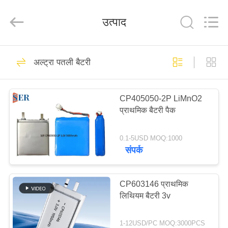
Guangzhou
Serui
Battery
उत्पाद
Technology
Co,.Ltd.
All
Rights
Reserved.
होम
156
अल्ट्रा पतली बैटरी
ली SOCL2 बैटरी
उत्पाद
CP405050-2P LiMnO2
प्राथमिक बैटरी पैक
हमारे
बारे
0.1-5USD MOQ:1000
संपर्क
में
14
फैक्टरी
CP603146 प्राथमिक
लिथियम MNO2 बैटरी
लिथियम बैटरी 3v
यात्रा
1-12USD/PC MOQ:3000PCS