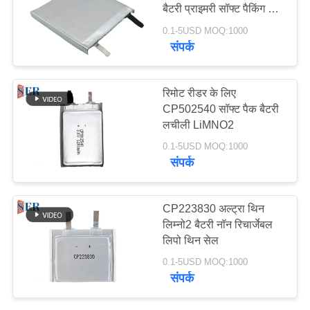
बैटरी प्राइमरी सॉफ्ट पैकिंग 3v
साइटमैप
6000mah
0.1-5USD MOQ:1000
संपर्क
12
PRIVACY
POLICY
लिथियम आयन बैटरी
रिमोट रीडर के लिए
CP502540 सॉफ्ट पैक बैटरी
लचीली LiMNO2
0.1-5USD MOQ:1000
संपर्क
12
CP223830 अल्ट्रा थिन
लिम्नो2 बैटरी नॉन रिचार्जेबल
LifePO4 लिथियम बैटरी
लिपो थिन सेल
0.1-5USD MOQ:1000
संपर्क