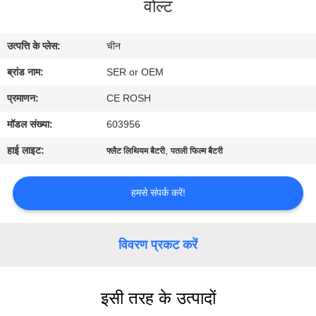
वोल्ट
गुणवत्ता
नियंत्रण
उत्पत्ति के प्लेस:
चीन
ब्रांड नाम:
SER or OEM
हमसे
संपर्क
प्रमाणन:
CE ROSH
करें
मॉडल संख्या:
603956
हाई लाइट:
,
फ्लैट लिथियम बैटरी
पतली फिल्म बैटरी
समाचार
हमसे संपर्क करें!
एक
बोली
विवरण प्रकट करें
का
अनुरोध
इसी तरह के उत्पादों