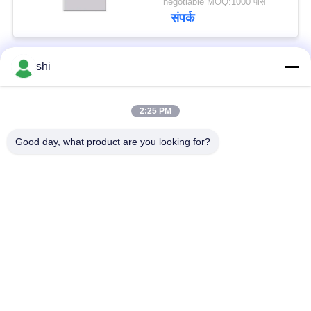
negotiable MOQ:1000 पीसी
संपर्क
shi
लोकप्रिय श्रेणियां
सभी
2:25 PM
ली SOCL2 बैटरी
लिथियम MNO2 बैटरी
Good day, what product are you looking for?
लिथियम पॉलिमर बैटरी
9वी लिथियम बैटरी
लिथियम आयन बैटरी
LifePO4 लिथियम बैटरी
इलेक्ट्रिक बाइक बैटरी पैक
आरसी कार बैटरी
सदस्यता लें