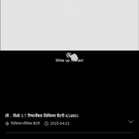
गुणवत्ता
नियंत्रण
हमसे
संपर्क
करें
समाचार
एक
बोली
का
ली - पीओ 3.7 रिचार्जेबल लिथियम बैटरी 654065
लिथियम पॉलिमर बैटरी
2025-04-23
अनुरोध