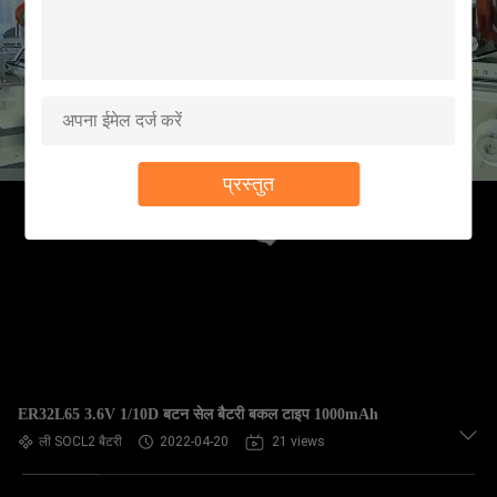
गुणवत्ता
नियंत्रण
हमसे
संपर्क
प्रस्तुत
करें
समाचार
एक
बोली
का
ER32L65 3.6V 1/10D बटन सेल बैटरी बकल टाइप 1000mAh
ली SOCL2 बैटरी
2022-04-20
21 views
अनुरोध