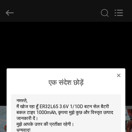
Guangzhou
Serui
Battery
Technology
Co,.Ltd.
All
Rights
Reserved.
होम
उत्पाद
हमारे
बारे
एक संदेश छोड़ें
में
फैक्टरी
यात्रा