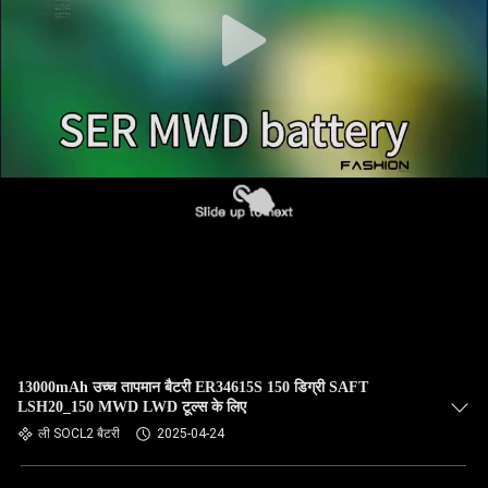
गुणवत्ता
नियंत्रण
हमसे
संपर्क
करें
समाचार
एक
बोली
13000mAh उच्च तापमान बैटरी ER34615S 150 डिग्री SAFT
का
LSH20_150 MWD LWD टूल्स के लिए
ली SOCL2 बैटरी
2025-04-24
अनुरोध