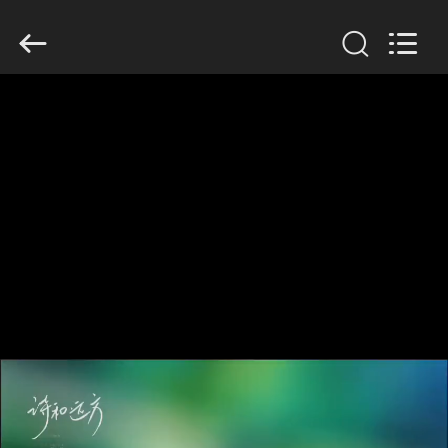
Guangzhou
Serui
Battery
Technology
Co,.Ltd.
All
Rights
Reserved.
होम
उत्पाद
हमारे
बारे
में
फैक्टरी
यात्रा