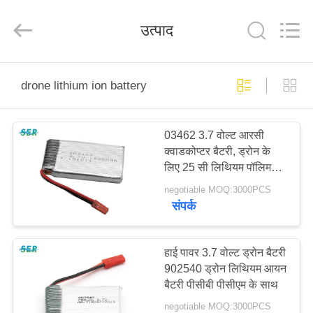
Guangzhou
Serui
Battery
उत्पाद
Technology
Co,.Ltd.
All
Rights
Reserved.
होम
drone lithium ion battery
उत्पाद
03462 3.7 वोल्ट आरसी
क्वाडकोप्टर बैटरी, ड्रोन के
हमारे
लिए 25 सी लिथियम पॉलिमर
बारे
बैटरी
negotiable MOQ:3000PCS
संपर्क
में
फैक्टरी
हाई पावर 3.7 वोल्ट ड्रोन बैटरी
902540 ड्रोन लिथियम आयन
यात्रा
बैटरी पीसीबी पीसीएम के साथ
negotiable MOQ:3000PCS