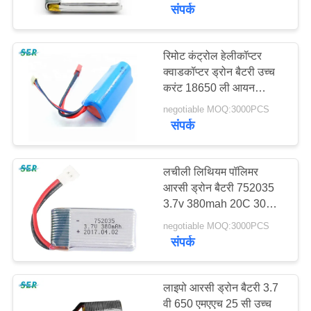
गुणवत्ता
संपर्क
नियंत्रण
रिमोट कंट्रोल हेलीकॉप्टर
क्वाडकॉप्टर ड्रोन बैटरी उच्च
हमसे
करंट 18650 ली आयन
संपर्क
11.1V 1500mAh
negotiable MOQ:3000PCS
करें
संपर्क
समाचार
लचीली लिथियम पॉलिमर
आरसी ड्रोन बैटरी 752035
3.7v 380mah 20C 30C
एक
उच्च निर्वहन दर
negotiable MOQ:3000PCS
बोली
संपर्क
का
अनुरोध
लाइपो आरसी ड्रोन बैटरी 3.7
वी 650 एमएएच 25 सी उच्च