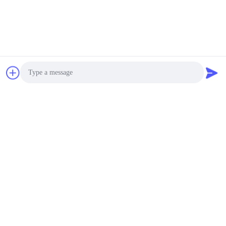
ड्रोन क्वाडकॉप्टर एप्लीकेशन:
negotiable MOQ:3000PCS
संपर्क
स्क्वायर शेप रिमोट कंट्रोल कार
बैटरी पैक, आरसी बोट बैटरी
25C 11.1V 2200mAh
negotiable MOQ:3000PCS
संपर्क
Photo
5000mAh RC कार बैटरी
Video Call
हाई कैपेसिटी डिस्चार्ज रेट 25C
22.2V लॉन्ग साइकिल लाइफ
Audio Call
negotiable MOQ:3000PCS
संपर्क