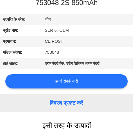
753048 2S 850mAh
गुणवत्ता
नियंत्रण
उत्पत्ति के प्लेस:
चीन
ब्रांड नाम:
SER or OEM
हमसे
संपर्क
प्रमाणन:
CE ROSH
करें
मॉडल संख्या:
753048
हाई लाइट:
,
ड्रोन बैटरी पैक
ड्रोन लिथियम आयन बैटरी
समाचार
हमसे संपर्क करें!
एक
बोली
विवरण प्रकट करें
का
अनुरोध
इसी तरह के उत्पादों