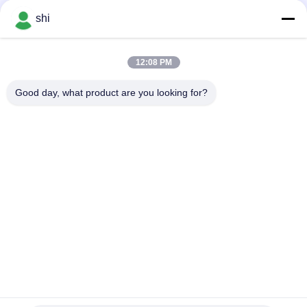
negotiable MOQ:3000PCS
संपर्क
shi
12:08 PM
लोकप्रिय श्रेणियां
सभी
Good day, what product are you looking for?
ली SOCL2 बैटरी
लिथियम MNO2 बैटरी
लिथियम पॉलिमर बैटरी
9वी लिथियम बैटरी
लिथियम आयन बैटरी
LifePO4 लिथियम बैटरी
इलेक्ट्रिक बाइक बैटरी पैक
आरसी कार बैटरी
सदस्यता लें