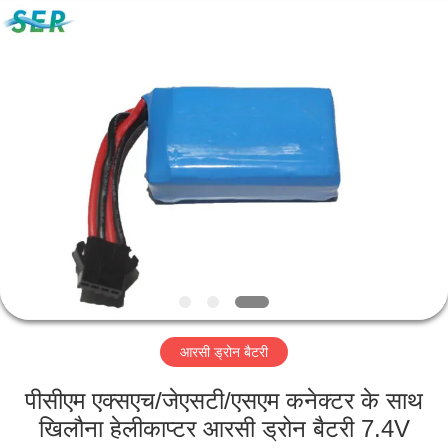
Guangzhou
Serui
Battery
Technology
Co,.Ltd.
All
Rights
Reserved.
होम
उत्पाद
हमारे
बारे
में
आरसी ड्रोन बैटरी
फैक्टरी
यात्रा
पीसीएम एक्सएच/जेएसटी/एसएम कनेक्टर के साथ
खिलौना हेलीकाप्टर आरसी ड्रोन बैटरी 7.4V