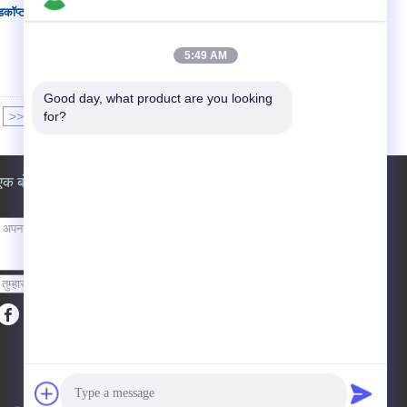
ॉप्टर एप्लीकेशन:
संपर्क करें
5:49 AM
Good day, what product are you looking 
>>
for?
>|
एक बोली का अनुरोध
भेजें