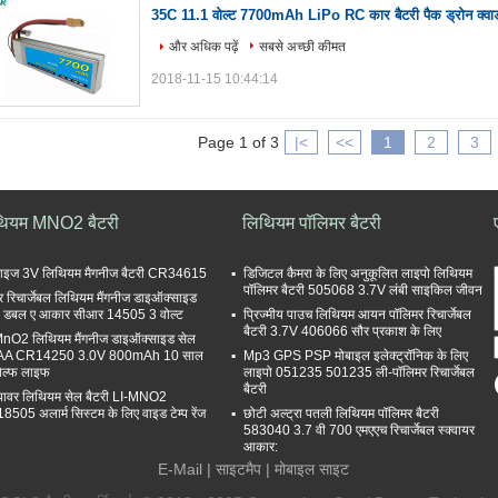
35C 11.1 वोल्ट 7700mAh LiPo RC कार बैटरी पैक ड्रोन क्वाडक
और अधिक पढ़ें
सबसे अच्छी कीमत
2018-11-15 10:44:14
Page 1 of 3
|<
<<
1
2
3
थियम MNO2 बैटरी
लिथियम पॉलिमर बैटरी
साइज 3V लिथियम मैगनीज बैटरी CR34615
डिजिटल कैमरा के लिए अनुकूलित लाइपो लिथियम
पॉलिमर बैटरी 505068 3.7V लंबी साइकिल जीवन
ैर रिचार्जेबल लिथियम मैंगनीज डाइऑक्साइड
री डबल ए आकार सीआर 14505 3 वोल्ट
प्रिज्मीय पाउच लिथियम आयन पॉलिमर रिचार्जेबल
बैटरी 3.7V 406066 सौर प्रकाश के लिए
MnO2 लिथियम मैंगनीज डाइऑक्साइड सेल
AA CR14250 3.0V 800mAh 10 साल
Mp3 GPS PSP मोबाइल इलेक्ट्रॉनिक के लिए
ेल्फ लाइफ
लाइपो 051235 501235 ली-पॉलिमर रिचार्जेबल
बैटरी
पावर लिथियम सेल बैटरी LI-MNO2
505 अलार्म सिस्टम के लिए वाइड टेम्प रेंज
छोटी अल्ट्रा पतली लिथियम पॉलिमर बैटरी
583040 3.7 वी 700 एमएएच रिचार्जेबल स्क्वायर
आकार:
E-Mail
|
साइटमैप
| मोबाइल साइट