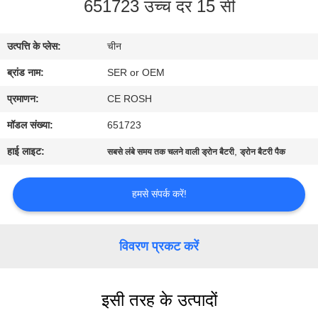
651723 उच्च दर 15 सी
गुणवत्ता
नियंत्रण
उत्पत्ति के प्लेस:
चीन
ब्रांड नाम:
SER or OEM
हमसे
संपर्क
प्रमाणन:
CE ROSH
करें
मॉडल संख्या:
651723
हाई लाइट:
,
सबसे लंबे समय तक चलने वाली ड्रोन बैटरी
ड्रोन बैटरी पैक
समाचार
हमसे संपर्क करें!
एक
बोली
विवरण प्रकट करें
का
अनुरोध
इसी तरह के उत्पादों