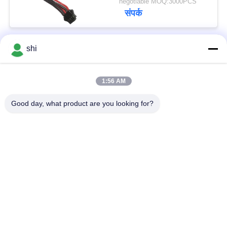
negotiable MOQ:3000PCS
2S 850mAh
संपर्क
shi
लोकप्रिय श्रेणियां
सभी
1:56 AM
ली SOCL2 बैटरी
लिथियम MNO2 बैटरी
Good day, what product are you looking for?
लिथियम पॉलिमर बैटरी
9वी लिथियम बैटरी
लिथियम आयन बैटरी
LifePO4 लिथियम बैटरी
इलेक्ट्रिक बाइक बैटरी पैक
आरसी कार बैटरी
सदस्यता लें