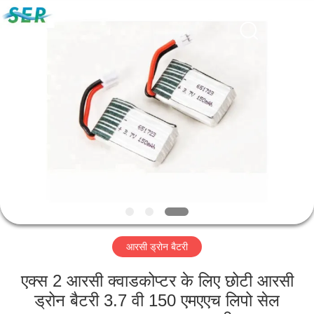
Guangzhou
Serui
Battery
Technology
Co,.Ltd.
All
Rights
Reserved.
होम
उत्पाद
हमारे
बारे
में
आरसी ड्रोन बैटरी
फैक्टरी
यात्रा
एक्स 2 आरसी क्वाडकोप्टर के लिए छोटी आरसी
ड्रोन बैटरी 3.7 वी 150 एमएएच लिपो सेल