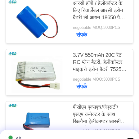
आरसी हॉबी / हेलीकॉप्टर के
साइटमैप
लिए रिचार्जेबल आरसी ड्रोन
बैटरी ली आयन 18650 पैक
7.4V 2200mah
PRIVACY
negotiable MOQ:3000PCS
संपर्क
POLICY
3.7V 550mAh 20C रेट
RC प्लेन बैटरी, हेलीकॉप्टर
माइक्रो ड्रोन बैटरी 752540
702030 हॉबी
negotiable MOQ:3000PCS
संपर्क
पीसीएम एक्सएच/जेएसटी/
एसएम कनेक्टर के साथ
खिलौना हेलीकाप्टर आरसी
ड्रोन बैटरी 7.4V 753048
negotiable MOQ:3000PCS
2S 850mAh
संपर्क
shi