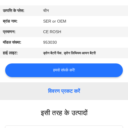
गुणवत्ता
उत्पत्ति के प्लेस:
चीन
नियंत्रण
ब्रांड नाम:
SER or OEM
हमसे
प्रमाणन:
CE ROSH
संपर्क
मॉडल संख्या:
953030
करें
हाई लाइट:
,
ड्रोन बैटरी पैक
ड्रोन लिथियम आयन बैटरी
समाचार
हमसे संपर्क करें!
एक
विवरण प्रकट करें
बोली
का
इसी तरह के उत्पादों
अनुरोध