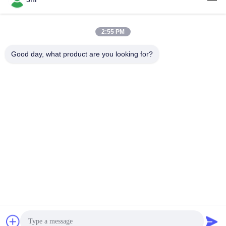
2:55 PM
लोकप्रिय श्रेणियां
सभी
Good day, what product are you looking for?
ली SOCL2 बैटरी
लिथियम MNO2 बैटरी
लिथियम पॉलिमर बैटरी
9वी लिथियम बैटरी
लिथियम आयन बैटरी
LifePO4 लिथियम बैटरी
इलेक्ट्रिक बाइक बैटरी पैक
आरसी कार बैटरी
सदस्यता लें