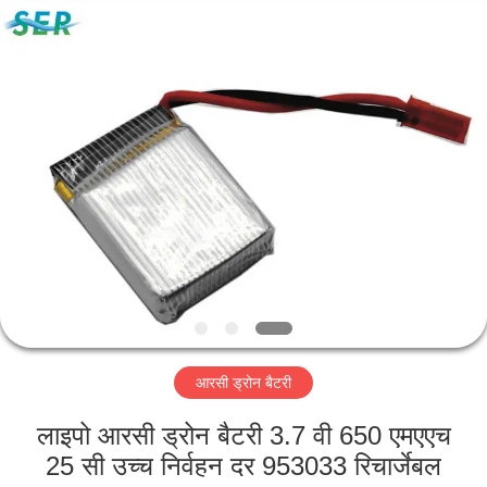
Guangzhou
Serui
Battery
Technology
Co,.Ltd.
All
Rights
Reserved.
होम
उत्पाद
हमारे
बारे
में
आरसी ड्रोन बैटरी
फैक्टरी
यात्रा
लाइपो आरसी ड्रोन बैटरी 3.7 वी 650 एमएएच
25 सी उच्च निर्वहन दर 953033 रिचार्जेबल