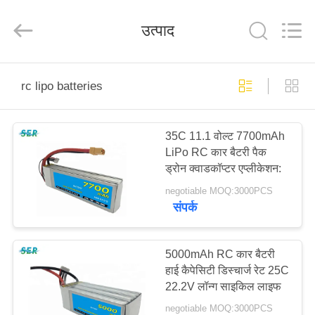
Guangzhou
Serui
Battery
उत्पाद
Technology
Co,.Ltd.
All
Rights
Reserved.
होम
rc lipo batteries
उत्पाद
35C 11.1 वोल्ट 7700mAh
LiPo RC कार बैटरी पैक
हमारे
ड्रोन क्वाडकॉप्टर एप्लीकेशन:
बारे
negotiable MOQ:3000PCS
संपर्क
में
फैक्टरी
5000mAh RC कार बैटरी
हाई कैपेसिटी डिस्चार्ज रेट 25C
यात्रा
22.2V लॉन्ग साइकिल लाइफ
negotiable MOQ:3000PCS