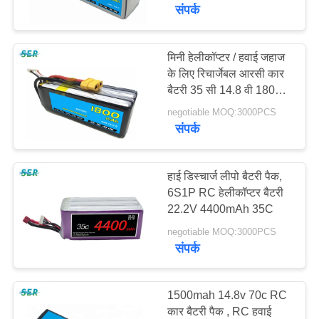
गुणवत्ता
संपर्क
नियंत्रण
मिनी हेलीकॉप्टर / हवाई जहाज
के लिए रिचार्जेबल आरसी कार
हमसे
बैटरी 35 सी 14.8 वी 1800
संपर्क
एमएएच ली पॉलिमर
negotiable MOQ:3000PCS
करें
संपर्क
समाचार
हाई डिस्चार्ज लीपो बैटरी पैक,
6S1P RC हेलीकॉप्टर बैटरी
22.2V 4400mAh 35C
एक
negotiable MOQ:3000PCS
बोली
संपर्क
का
अनुरोध
1500mah 14.8v 70c RC
कार बैटरी पैक , RC हवाई