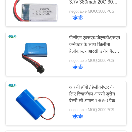
3.7v 380mah 20C 30C
उच्च निर्वहन दर
negotiable MOQ:3000PCS
संपर्क
पीसीएम एक्सएच/जेएसटी/एसएम
कनेक्टर के साथ खिलौना
हेलीकाप्टर आरसी ड्रोन बैटरी
7.4V 753048 2S
negotiable MOQ:3000PCS
850mAh
संपर्क
आरसी हॉबी / हेलीकॉप्टर के
लिए रिचार्जेबल आरसी ड्रोन
बैटरी ली आयन 18650 पैक
7.4V 2200mah
negotiable MOQ:3000PCS
संपर्क