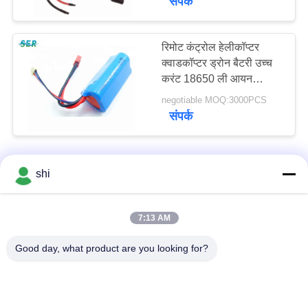
संपर्क
रिमोट कंट्रोल हेलीकॉप्टर
क्वाडकॉप्टर ड्रोन बैटरी उच्च
करंट 18650 ली आयन
11.1V 1500mAh
negotiable MOQ:3000PCS
संपर्क
shi
हमसे संपर्क करें!
7:13 AM
लोकप्रिय श्रेणियां
सभी
Good day, what product are you looking for?
ली SOCL2 बैटरी
लिथियम MNO2 बैटरी