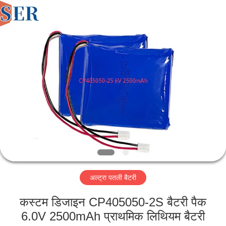
Guangzhou
Serui
Battery
Technology
Co,.Ltd.
All
Rights
Reserved.
होम
उत्पाद
हमारे
बारे
में
अल्ट्रा पतली बैटरी
फैक्टरी
यात्रा
कस्टम डिजाइन CP405050-2S बैटरी पैक
6.0V 2500mAh प्राथमिक लिथियम बैटरी