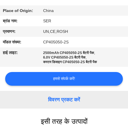
गुणवत्ता
Place of Origin:
China
नियंत्रण
ब्रांड नाम:
SER
हमसे
प्रमाणन:
UN,CE,ROSH
संपर्क
मॉडल संख्या:
CP405050-2S
करें
हाई लाइट:
,
2500mAh CP405050-2S बैटरी पैक
,
6.0V CP405050-2S बैटरी पैक
कस्टम डिजाइन CP405050-2S बैटरी पैक
समाचार
हमसे संपर्क करें!
एक
बोली
विवरण प्रकट करें
का
अनुरोध
इसी तरह के उत्पादों