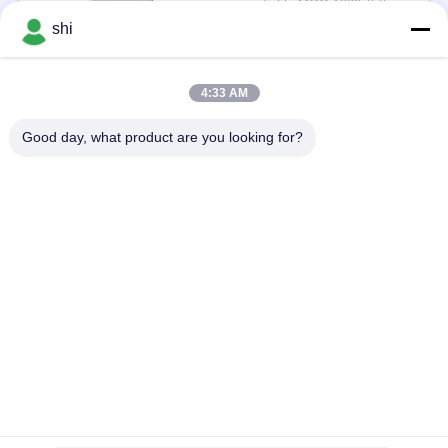
negotiable MOQ:1000 पीसी
संपर्क
shi
4:33 AM
लोकप्रिय श्रेणियां
सभी
Good day, what product are you looking for?
ली SOCL2 बैटरी
लिथियम MNO2 बैटरी
लिथियम पॉलिमर बैटरी
9वी लिथियम बैटरी
लिथियम आयन बैटरी
LifePO4 लिथियम बैटरी
इलेक्ट्रिक बाइक बैटरी पैक
आरसी कार बैटरी
सदस्यता लें