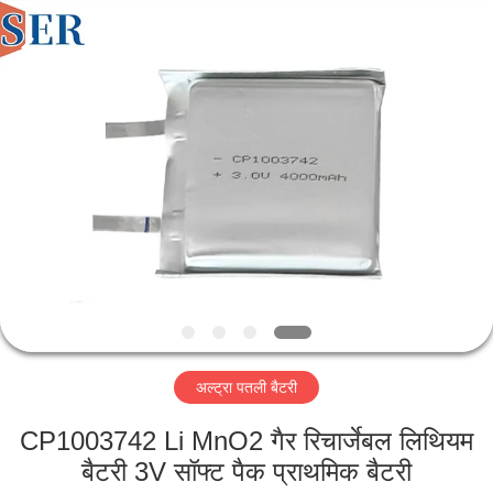
Guangzhou
Serui
Battery
Technology
Co,.Ltd.
All
Rights
Reserved.
होम
उत्पाद
हमारे
बारे
में
अल्ट्रा पतली बैटरी
फैक्टरी
यात्रा
CP1003742 Li MnO2 गैर रिचार्जेबल लिथियम
बैटरी 3V सॉफ्ट पैक प्राथमिक बैटरी