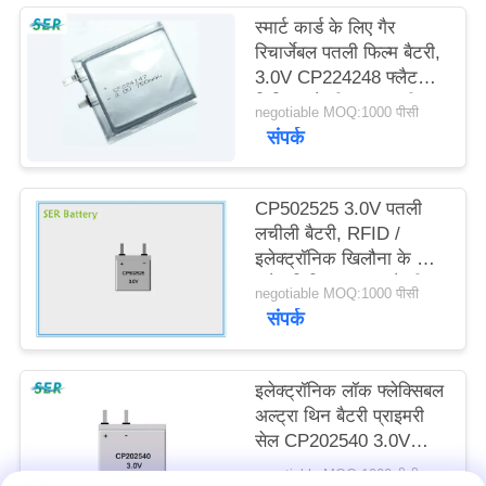
साइटमैप
स्मार्ट कार्ड के लिए गैर
रिचार्जेबल पतली फिल्म बैटरी,
3.0V CP224248 फ्लैट
PRIVACY
लिथियम बैटरी उच्च नाली
negotiable MOQ:1000 पीसी
POLICY
संपर्क
CP502525 3.0V पतली
लचीली बैटरी, RFID /
इलेक्ट्रॉनिक खिलौना के लिए
फ्लैट लिथियम आयन बैटरी
negotiable MOQ:1000 पीसी
पैक;
संपर्क
इलेक्ट्रॉनिक लॉक फ्लेक्सिबल
अल्ट्रा थिन बैटरी प्राइमरी
सेल CP202540 3.0V
350mAh क्षमता:
negotiable MOQ:1000 पीसी