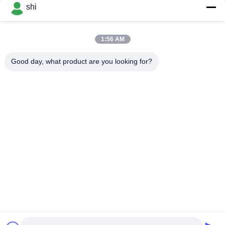
संपर्क
shi
1:56 AM
लोकप्रिय श्रेणियां
सभी
Good day, what product are you looking for?
ली SOCL2 बैटरी
लिथियम MNO2 बैटरी
लिथियम पॉलिमर बैटरी
9वी लिथियम बैटरी
लिथियम आयन बैटरी
LifePO4 लिथियम बैटरी
इलेक्ट्रिक बाइक बैटरी पैक
आरसी कार बैटरी
सदस्यता लें