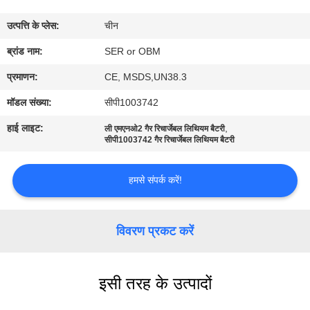
गुणवत्ता
उत्पत्ति के प्लेस:
चीन
नियंत्रण
ब्रांड नाम:
SER or OBM
हमसे
प्रमाणन:
CE, MSDS,UN38.3
संपर्क
मॉडल संख्या:
सीपी1003742
करें
हाई लाइट:
,
ली एमएनओ2 गैर रिचार्जेबल लिथियम बैटरी
सीपी1003742 गैर रिचार्जेबल लिथियम बैटरी
समाचार
हमसे संपर्क करें!
एक
विवरण प्रकट करें
बोली
का
अनुरोध
इसी तरह के उत्पादों