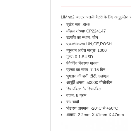
LiMno2 अल्ट्रा पतली बैटरी के लिए अनुकूलित स
ब्रांड नाम: SER
मॉडल संख्याः CP224147
उत्पत्ति का स्थान: चीन
प्रमाणीकरणः UN,CE,ROSH
न्यूनतम आदेश मात्राः 1000
मूल्यः 0.1-5USD
पैकेजिंग विवरणः मानक
प्रसव का समय: 7-15 दिन
भुगतान की शर्तें: टीटी, एल/एल
आपूर्ति क्षमताः 50000 पीसी/दिन
रिचार्जेबल: गैर रिचार्जेबल
वजन: 8 ग्राम
रंगः चांदी
भंडारण तापमानः -20°C से +50°C
आकारः 2.2mm X 41mm X 47mm