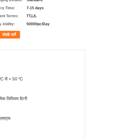
ging Details:
Standard
ery Time:
7-15 days
nt Terms:
TT,L/L
 Ability:
50000pc/Day
संपर्क करें
℃ से + 50 ℃
मिक लिथियम बैटरी
एमएएच