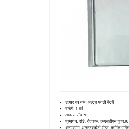
उत्पाद का नामः अल्ट्रा पतली बैटरी
वारंटीः 1 वर्ष
आकारः पॉच सेल
प्रमाणन: सीई, रोएचएस, एमएसडीएस.यूएन38
अनुप्रयोगः आरएफआईडी रीडर, कार्मिक पोजिशन