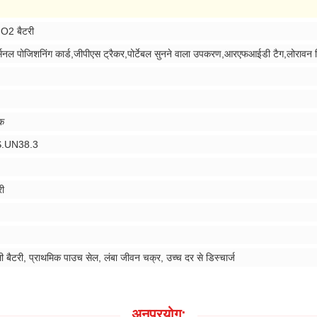
NO2 बैटरी
ल पोजिशनिंग कार्ड,जीपीएस ट्रैकर,पोर्टेबल सुनने वाला उपकरण,आरएफआईडी टैग,लोरावन ड
क
.UN38.3
री
बैटरी, प्राथमिक पाउच सेल, लंबा जीवन चक्र, उच्च दर से डिस्चार्ज
अनुप्रयोग: