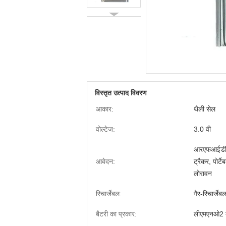
विस्तृत उत्पाद विवरण
आकार:
थैली सेल
वोल्टेज:
3.0 वी
आरएफआईडी री
आवेदन:
ट्रैकर, पोर
लोरावन
रिचार्जेबल:
गैर-रिचार्जेब
बैटरी का प्रकार:
लीएमएनओ2 ब