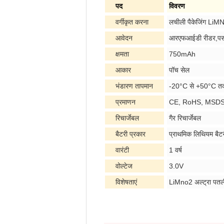
पद
विवरण
वर्गीकृत करना
लचीली पैकेजिंग LiM
आवेदन
आरएफआईडी रीडर,पर्सन
क्षमता
750mAh
आकार
पॉच सेल
भंडारण तापमान
-20°C से +50°C त
प्रमाणन
CE, RoHS, MSDS
रिचार्जेबल
गैर रिचार्जेबल
बैटरी प्रकार
प्राथमिक लिथियम बैट
वारंटी
1 वर्ष
वोल्टेज
3.0V
विशेषताएं
LiMno2 अल्ट्रा पतली 