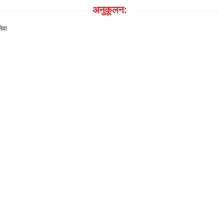
अनुकूलन:
ेवा