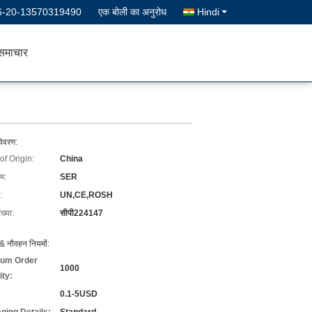
6-20-13570319490
एक बोली का अनुरोध
Hindi
समाचार
विवरण:
of Origin:
China
ाम:
SER
:
UN,CE,ROSH
ख्या:
सीपी224147
& नौवहन नियमों:
um Order
1000
ity:
0.1-5USD